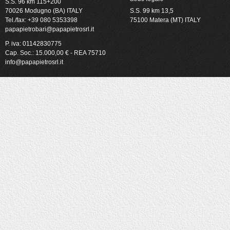
S.S. 96 km 115+200
70026 Modugno (BA) ITALY
S.S. 99 km 13,5
Tel./fax: +39 080 5353398
75100 Matera (MT) ITALY
papapietrobari@papapietrosrl.it
P. iva: 01142830775
Cap. Soc.: 15.000,00 € - REA 75710
info@papapietrosrl.it