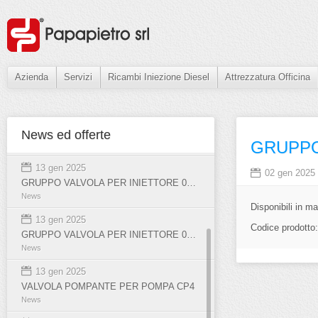
31 gen 2025
Azienda
Servizi
Ricambi Iniezione Diesel
Attrezzatura Officina
VALVOLA RECUPERO ORIGINALE INIETTORI C4I
News
13 gen 2025
GRUPPO VALVOLA PER INIETTORE 0445110418
News ed offerte
GRUPPO
News
13 gen 2025
02 gen 2025
GRUPPO VALVOLA PER INIETTORE 0445110419
News
Disponibili in m
13 gen 2025
Codice prodotto
GRUPPO VALVOLA PER INIETTORE 0445110524
News
13 gen 2025
VALVOLA POMPANTE PER POMPA CP4
News