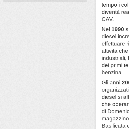
tempo i co
diventà re
CAV.
Nel
1990
s
diesel incr
effettuare 
attività ch
industriali,
dei primi te
benzina.
Gli anni
20
organizzati
diesel si a
che operano
di Domenic
magazzino r
Basilicata 