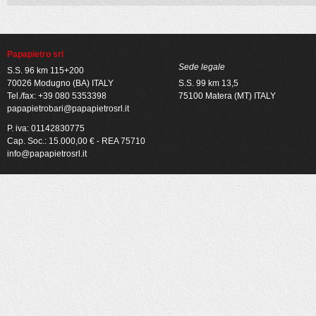
Papapietro srl
Sede legale
S.S. 96 km 115+200
70026 Modugno (BA) ITALY
S.S. 99 km 13,5
Tel./fax: +39 080 5353398
75100 Matera (MT) ITALY
papapietrobari@papapietrosrl.it
P. iva: 01142830775
Cap. Soc.: 15.000,00 € - REA 75710
info@papapietrosrl.it