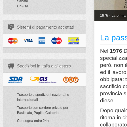
Sabato
Chiuso
1976 - La prima 
Sistemi di pagamento accettati
La pass
Nel
1976
D
specializza
però, non è
Spedizioni in Italia e all’estero
ed il lavor
obbligata: t
sacrificio c
provincia s
Trasporto e spedizioni nazionali e
diesel.
internazionali.
Trasporto con corriere privato per
Dopo qualc
Basilicata, Puglia, Calabria.
ritorna in 
Consegna entro 24h.
collaborato