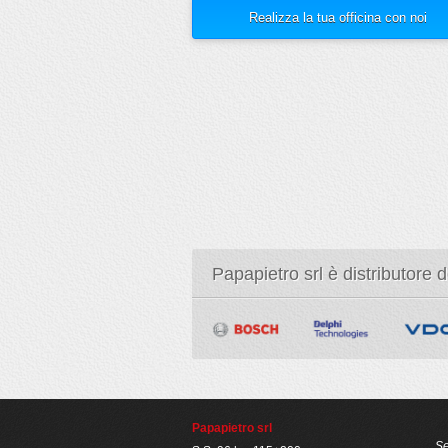
Realizza la tua officina con noi
Papapietro srl è distributore 
Papapietro srl
Se