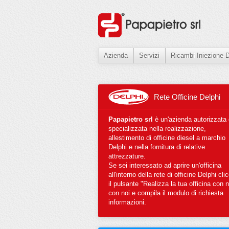
Azienda
Servizi
Ricambi Iniezione D
Rete Officine Delphi
Papapietro srl
è un'azienda autorizzata
specializzata nella realizzazione,
allestimento di officine diesel a marchio
Delphi e nella fornitura di relative
attrezzature.
Se sei interessato ad aprire un'officina
all'interno della rete di officine Delphi cli
il pulsante "Realizza la tua officina con n
con noi e compila il modulo di richiesta
informazioni.