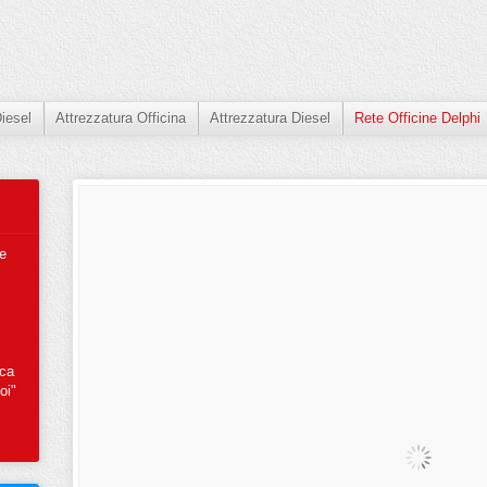
iesel
Attrezzatura Officina
Attrezzatura Diesel
Rete Officine Delphi
 e
cca
oi"