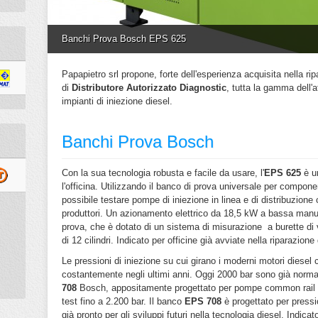
Banchi Prova Bosch EPS 625
Papapietro srl propone, forte dell'esperienza acquisita nella ri
di
Distributore Autorizzato Diagnostic
, tutta la gamma dell'
impianti di iniezione diesel
.
Banchi Prova Bosch
Con la sua tecnologia robusta e facile da usare, l'
EPS 625
è un
l'officina. Utilizzando il banco di prova universale per componen
possibile testare pompe di iniezione in linea e di distribuzione 
produttori. Un azionamento elettrico da 18,5 kW a bassa manut
prova, che è dotato di un sistema di misurazione a burette d
di 12 cilindri. Indicato per officine già avviate nella riparazione
Le pressioni di iniezione su cui girano i moderni motori diese
costantemente negli ultimi anni. Oggi 2000 bar sono già normal
708
Bosch, appositamente progettato per pompe common rail e i
test fino a 2.200 bar. Il banco
EPS 708
è progettato per pressio
già pronto per gli sviluppi futuri nella tecnologia diesel.
Indicat