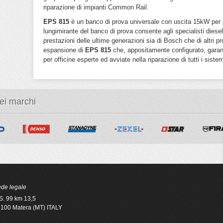
riparazione di impianti Common Rail.
EPS 815
è un banco di prova universale con uscita 15kW per po
lungimirante del banco di prova consente agli specialisti diese
prestazioni delle ultime generazioni sia di Bosch che di altri pr
espansione di
EPS 815
che, appositamente configurato, garanti
per officine esperte ed avviate nella riparazione di tutti i sistem
dei marchi
de legale
S. 99 km 13,5
100 Matera (MT) ITALY