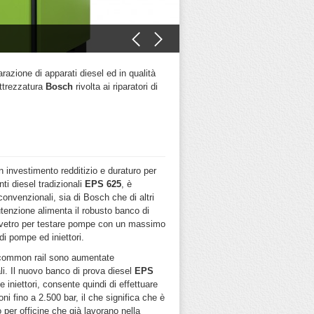
parazione di apparati diesel ed
in qualità
attrezzatura
Bosch
rivolta ai riparatori di
 investimento redditizio e duraturo per
ti diesel tradizionali
EPS 625
, è
convenzionali, sia di Bosch che di altri
enzione alimenta il robusto banco di
i vetro per testare pompe con un massimo
 di pompe ed iniettori.
l common rail sono aumentate
i. Il nuovo banco di prova diesel
EPS
niettori, consente quindi di effettuare
ni fino a 2.500 bar, il che significa che è
o per officine che già lavorano nella