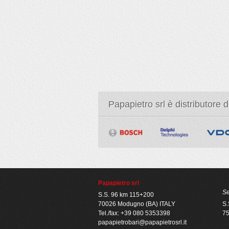
Papapietro srl è distributore 
Papapietro srl
Se
S.S. 96 km 115+200
70026 Modugno (BA) ITALY
S.
Tel./fax: +39 080 5353398
75
papapietrobari@papapietrosrl.it