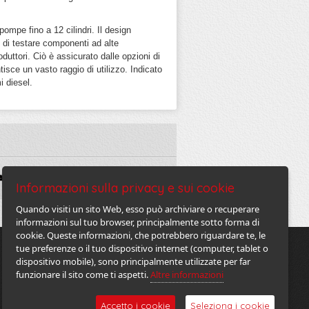
mpe fino a 12 cilindri. Il design
l di testare componenti ad alte
oduttori. Ciò è assicurato dalle opzioni di
sce un vasto raggio di utilizzo. Indicato
i diesel.
Informazioni sulla privacy e sui cookie
Quando visiti un sito Web, esso può archiviare o recuperare
informazioni sul tuo browser, principalmente sotto forma di
cookie. Queste informazioni, che potrebbero riguardare te, le
tue preferenze o il tuo dispositivo internet (computer, tablet o
Contatti
dispositivo mobile), sono principalmente utilizzate per far
Area riservata
funzionare il sito come ti aspetti.
Altre informazioni
Papapietro srl © 2026
--
Accetto i cookie
Seleziona i cookie